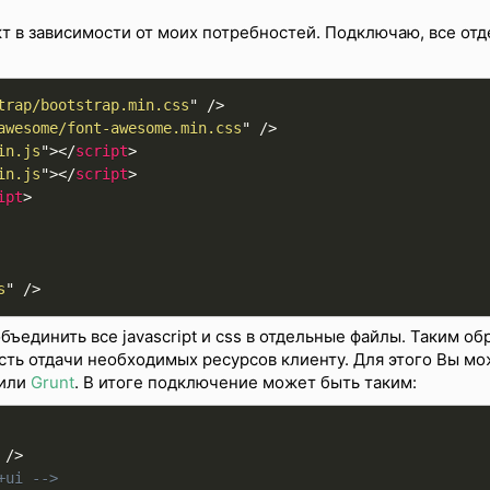
кт в зависимости от моих потребностей. Подключаю, все отд
trap/bootstrap.min.css
"
/>
awesome/font-awesome.min.css
"
/>
in.js
"
>
</
script
>
in.js
"
>
</
script
>
ipt
>
s
"
/>
ъединить все javascript и css в отдельные файлы. Таким об
ть отдачи необходимых ресурсов клиенту. Для этого Вы м
или
Grunt
. В итоге подключение может быть таким:
/>
+ui -->