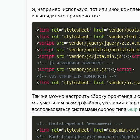
Я, например, использую, тот или иной компле
и выглядит это примерно так:
<
link
rel
=
"
stylesheet
"
href
=
"
vendor/boots
<
link
rel
=
"
stylesheet
"
href
=
"
vendor/font-
<
script
src
=
"
vendor/jquery/jquery-2.2.4.m
<
script
src
=
"
vendor/bootstrap/bootstrap.m
<
script
src
=
"
vendor/jc/jcta.min.js
"
>
</
scr
<!-- js исходники компонент -->
<
script
src
=
"
vendor/jc/ui.js
"
>
</
script
>
<!-- css стили для компонент -->
<
link
rel
=
"
stylesheet
"
href
=
"
vendor/ui.cs
Так же можно настроить сборку фронтенда и об
мы уменьшим размер файлов, увеличим скорос
воспользоваться системами сборок типа
Gulp
<!-- Bootstrap+Font Awesome+ui -->
<
link
rel
=
"
stylesheet
"
href
=
"
app.min.css
"
<!-- Bootstrap+jQuery+jComponent+tAngular