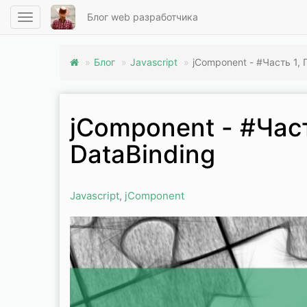
Блог web разработчика
Toggle
navigation
Блог
Javascript
jComponent - #Часть 1,
jComponent - #Час
Привет,
DataBinding
меня
зовут
Алексей,
Javascript
,
jComponent
я
Web
разработчик.
Добро
пожаловать
на
мой
персональный