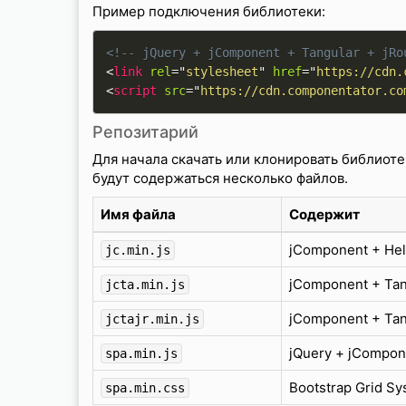
Пример подключения библиотеки:
<!-- jQuery + jComponent + Tangular + jRo
<
link
rel
=
"
stylesheet
"
href
=
"
https://cdn.
<
script
src
=
"
https://cdn.componentator.co
Репозитарий
Для начала скачать или клонировать библиоте
будут содержаться несколько файлов.
Имя файла
Содержит
jComponent + Hel
jc.min.js
jComponent + Tan
jcta.min.js
jComponent + Tang
jctajr.min.js
jQuery + jCompone
spa.min.js
Bootstrap Grid S
spa.min.css