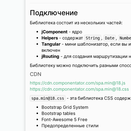
Подключение
Библиотека состоит из нескольких частей:
jComponent
- ядро
Helpers
- содержат
,
,
String
Date
Numb
Tangular
- мини шаблонизатор, если вы 
включен
jRouting
- для создания маршрутизации на
Библиотеку можно подключить разными спос
CDN
https://cdn.componentator.com/spa.min@18.js
https://cdn.componentator.com/spa.min@18.css
- эта библиотека CSS содерж
spa.min@18.css
Bootstrap Grid System
Bootstrap tables
Font-Awesome 5 Free
Предопределенные стили