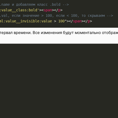
.name и добавляем класс .bold -->
:value__class:bold'
>
<
span
>
</
p
>
.val, если значение > 100, если < 100, то скрываем -->
ml:value__invisible:value 
>
 100
"
>
</
span
>
</
p
>
ервал времени. Все изменения будут моментально отображ