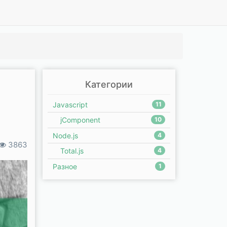
Категории
Javascript
11
jComponent
10
Node.js
4
3863
Total.js
4
Разное
1