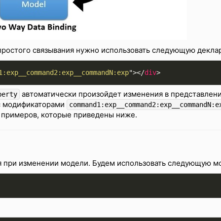
 простого связывания нужно использовать следующую декла
1:exp__command2:exp__commandN:exp
"
>
</
div
>
автоматически произойдет изменения в представлени
perty
 с модификаторами
command1:exp__command2:exp__commandN:e
е примеров, которые приведены ниже.
я при изменении модели. Будем использовать следующую м