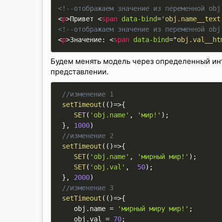
<!--отображаем значение из переменной obj
<
p
>
Привет 
<
span
data-bind
=
'obj.name__text
<!--отображаем значение из переменной obj
<
p
>
Значение: 
<
span
data-bind
=
"
obj.val__ht
Будем менять модель через определенный инт
представлении.
//изменение 1
setTimeout
(
(
)
=
>
{
SET
(
'obj.name'
,
'мир!'
)
;
}
,
1000
)
//изменение 2
setTimeout
(
(
)
=
>
{
SET
(
'obj.name'
,
'мирный мир!'
)
;
SET
(
'obj.val'
,
50
)
;
}
,
2000
)
//изменение 3
setTimeout
(
(
)
=
>
{
    obj
.
name 
=
'мирный миру мир!'
;
    obj
.
val 
=
70
;