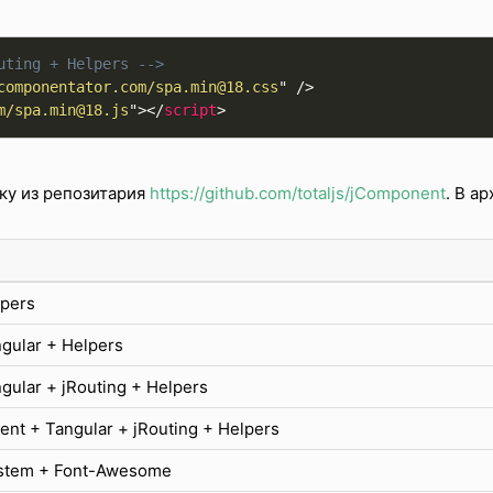
uting + Helpers -->
componentator.com/spa.min@18.css
"
/>
m/spa.min@18.js
"
>
</
script
>
ку из репозитария
https://github.com/totaljs/jComponent
. В а
pers
gular + Helpers
ular + jRouting + Helpers
nt + Tangular + jRouting + Helpers
ystem + Font-Awesome