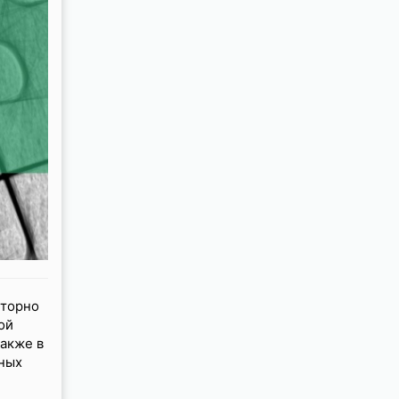
вторно
ой
также в
зных