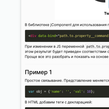
В библиотеке jComponent для использования
<
div
data-bind
=
"
path.to.property__command
При изменении в JS переменной
path.to.pro
этом результат будет приведен соответствии
Проще все это разобрать и показать на основ
Пример 1
Простое связывание. Представление меняетс
var
 obj 
=
{
'name'
:
''
,
'val'
:
10
}
;
В HTML добавим теги с декларацией: