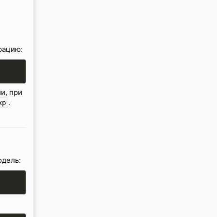
рацию:
и, при
.
xp
одель: