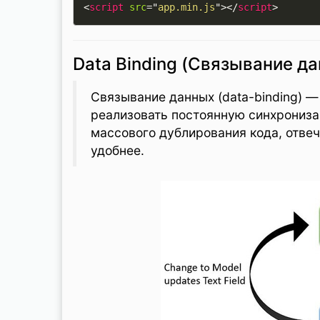
<
script
src
=
"
app.min.js
"
>
</
script
>
Data Binding (Связывание д
Cвязывание данных (data-binding) —
реализовать постоянную синхрониза
массового дублирования кода, отвеч
удобнее.