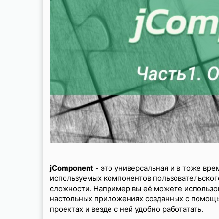
сайт!
Блог
Портфолио
Обо мне
Контакты
jComponent
- это универсальная и в тоже вре
используемых компонентов пользовательского
сложности. Например вы её можете использова
настольных приложениях созданных с помо
проектах и везде с ней удобно работатать.