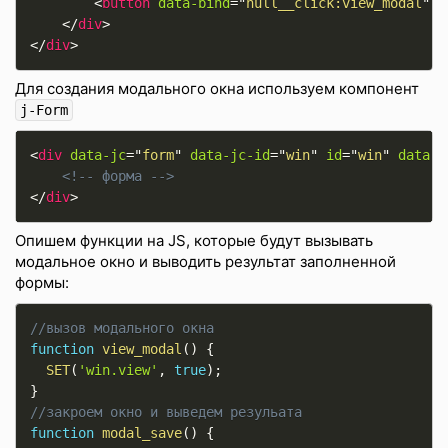
<
button
data-bind
=
"
null__click:view_modal
"
c
</
div
>
</
div
>
Для создания модального окна используем компонент
j-Form
<
div
data-jc
=
"
form
"
data-jc-id
=
"
win
"
id
=
"
win
"
data-j
<!-- форма -->
</
div
>
Опишем функции на JS, которые будут вызывать
модальное окно и выводить результат заполненной
формы:
//вызов модального окна
function
view_modal
(
)
{
SET
(
'win.view'
,
true
)
;
}
//закроем окно и выведем резульата
function
modal_save
(
)
{