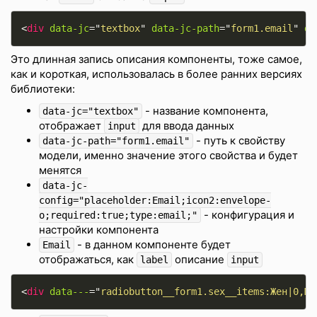
<
div
data-jc
=
"
textbox
"
data-jc-path
=
"
form1.email
"
da
Это длинная запись описания компоненты, тоже самое,
как и короткая, использовалась в более ранних версиях
библиотеки:
- название компонента,
data-jc="textbox"
отображает
для ввода данных
input
- путь к свойству
data-jc-path="form1.email"
модели, именно значение этого свойства и будет
менятся
data-jc-
config="placeholder:Email;icon2:envelope-
- конфигурация и
o;required:true;type:email;"
настройки компонента
- в данном компоненте будет
Email
отображаться, как
описание
label
input
<
div
data---
=
"
radiobutton__form1.sex__items:Жен|0,Му