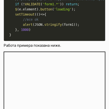
if
(
!
VALIDATE
(
'form1.*'
)
)
return
;
$
(
e
.
element
)
.
button
(
'loading'
)
;
setTimeout
(
(
)
=
>
{
//все ok
alert
(
JSON
.
stringify
(
form1
)
)
;
}
,
1000
)
}
Работа примера показана ниже.