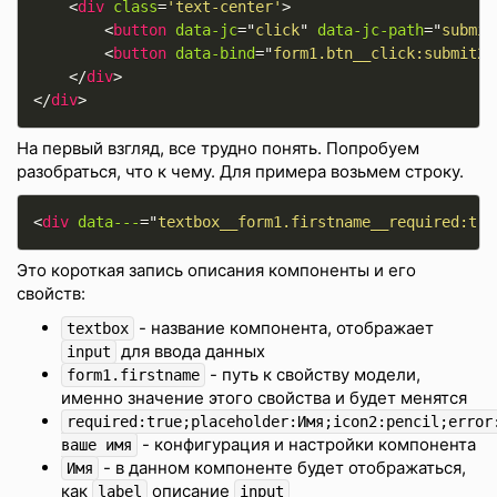
<
div
class
=
'text-center'
>
<
button
data-jc
=
"
click
"
data-jc-path
=
"
submit
<
button
data-bind
=
"
form1.btn__click:submit2
"
</
div
>
</
div
>
На первый взгляд, все трудно понять. Попробуем
разобраться, что к чему. Для примера возьмем строку.
<
div
data---
=
"
textbox__form1.firstname__required:tru
Это короткая запись описания компоненты и его
свойств:
- название компонента, отображает
textbox
для ввода данных
input
- путь к свойству модели,
form1.firstname
именно значение этого свойства и будет менятся
required:true;placeholder:Имя;icon2:pencil;error
- конфигурация и настройки компонента
ваше имя
- в данном компоненте будет отображаться,
Имя
как
описание
label
input