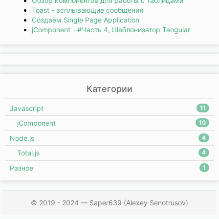
Обзор компонентов для работы с таблицами
Toast - всплывающие сообщения
Создаём Single Page Application
jComponent - #Часть 4, Шаблонизатор Tangular
Категории
Javascript
11
jComponent
10
Node.js
4
Total.js
4
Разное
1
© 2019 - 2024 — Saper639 (Alexey Senotrusov)