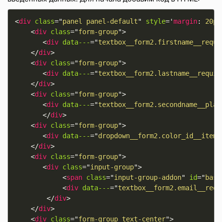
<
div
class
=
"
panel panel-default
"
style
='
margin
:
 20px
<
div
class
=
"
form-group
"
>
<
div
data---
=
"
textbox__form2.firstname__requi
</
div
>
<
div
class
=
"
form-group
"
>
<
div
data---
=
"
textbox__form2.lastname__requir
</
div
>
<
div
class
=
"
form-group
"
>
<
div
data---
=
"
textbox__form2.secondname__plac
</
div
>
<
div
class
=
"
form-group
"
>
<
div
data---
=
"
dropdown__form2.color_id__items
</
div
>
<
div
class
=
"
form-group
"
>
<
div
class
=
"
input-group
"
>
<
span
class
=
"
input-group-addon
"
id
=
"
basi
<
div
data---
=
"
textbox__form2.email__requ
</
div
>
</
div
>
<
div
class
=
"
form-group text-center
"
>