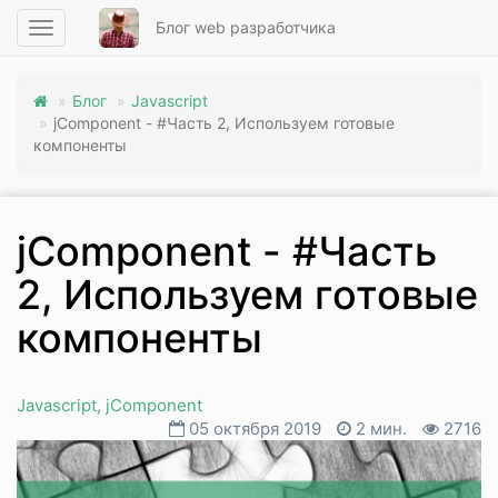
Блог web разработчика
Toggle
navigation
Блог
Javascript
jComponent - #Часть 2, Используем готовые
компоненты
Привет,
jComponent - #Часть
меня
зовут
2, Используем готовые
Алексей,
я
компоненты
Web
разработчик.
Добро
Javascript
,
jComponent
пожаловать
05 октября 2019
2 мин.
2716
на
мой
персональный