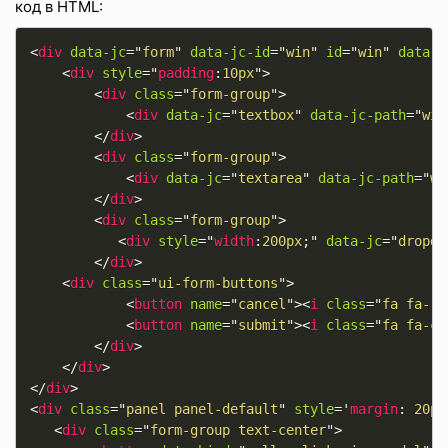
код в HTML:
<
div
data-jc
=
"
form
"
data-jc-id
=
"
win
"
id
=
"
win
"
data-j
<
div
style
="
padding
:
10px
"
>
<
div
class
=
"
form-group
"
>
<
div
data-jc
=
"
textbox
"
data-jc-path
=
"
win
</
div
>
<
div
class
=
"
form-group
"
>
<
div
data-jc
=
"
textarea
"
data-jc-path
=
"
wi
</
div
>
<
div
class
=
"
form-group
"
>
<
div
style
="
width
:
200px
;
"
data-jc
=
"
dropdo
</
div
>
<
div
class
=
"
ui-form-buttons
"
>
<
button
name
=
"
cancel
"
>
<
i
class
=
"
fa fa-re
<
button
name
=
"
submit
"
>
<
i
class
=
"
fa fa-ch
</
div
>
</
div
>
</
div
>
<
div
class
=
"
panel panel-default
"
style
='
margin
:
 20px
<
div
class
=
"
form-group text-center
"
>