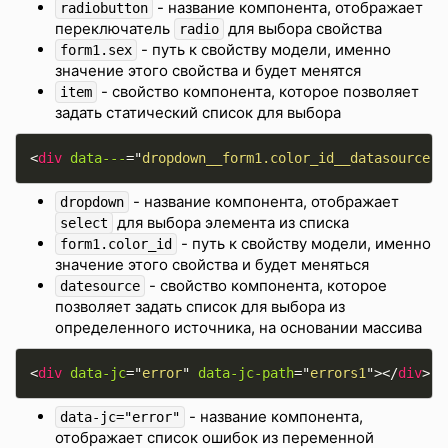
- название компонента, отображает
radiobutton
переключатель
для выбора свойства
radio
- путь к свойству модели, именно
form1.sex
значение этого свойства и будет менятся
- свойство компонента, которое позволяет
item
задать статический список для выбора
<
div
data---
=
"
dropdown__form1.color_id__datasource:a
- название компонента, отображает
dropdown
для выбора элемента из списка
select
- путь к свойству модели, именно
form1.color_id
значение этого свойства и будет меняться
- свойство компонента, которое
datesource
позволяет задать список для выбора из
определенного источника, на основании массива
<
div
data-jc
=
"
error
"
data-jc-path
=
"
errors1
"
>
</
div
>
- название компонента,
data-jc="error"
отображает список ошибок из переменной