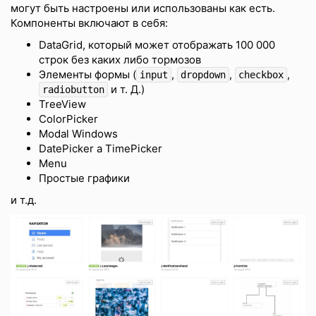
могут быть настроены или использованы как есть.
Компоненты включают в себя:
DataGrid, который может отображать 100 000
строк без каких либо тормозов
Элементы формы (
,
,
,
input
dropdown
checkbox
и т. Д.)
radiobutton
TreeView
ColorPicker
Modal Windows
DatePicker a TimePicker
Menu
Простые графики
и т.д.