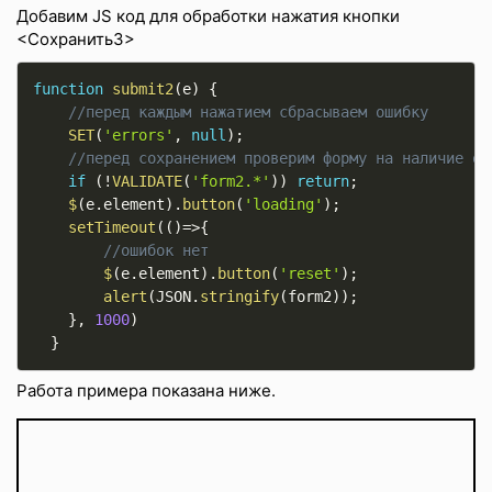
Добавим JS код для обработки нажатия кнопки
<Сохранить3>
function
submit2
(
e
)
{
//перед каждым нажатием сбрасываем ошибку
SET
(
'errors'
,
null
)
;
//перед сохранением проверим форму на наличие ош
if
(
!
VALIDATE
(
'form2.*'
)
)
return
;
$
(
e
.
element
)
.
button
(
'loading'
)
;
setTimeout
(
(
)
=
>
{
//ошибок нет
$
(
e
.
element
)
.
button
(
'reset'
)
;
alert
(
JSON
.
stringify
(
form2
)
)
;
}
,
1000
)
}
Работа примера показана ниже.