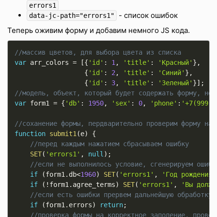
errors1
- список ошибок
data-jc-path="errors1"
Теперь оживим форму и добавим немного JS кода.
//массив цветов, для выбора цвета из списка    
var
 arr_colors 
=
[
{
'id'
:
1
,
'title'
:
'Красный'
}
,
{
'id'
:
2
,
'title'
:
'Синий'
}
,
{
'id'
:
3
,
'title'
:
'Зеленый'
}
]
;
//модель, объект, который будет содержать форму, нек
var
 form1 
=
{
'db'
:
1950
,
'sex'
:
0
,
'phone'
:
'+7(999)1
//соханение формы, пердварительно проверим форму на 
function
submit1
(
e
)
{
//перед каждым нажатием сбрасываем ошибку
SET
(
'errors1'
,
null
)
;
//если не выполнилось условие, сгенерируем ошибк
if
(
form1
.
db
<
1960
)
SET
(
'errors1'
,
'Год рождения 
if
(
!
form1
.
agree_terms
)
SET
(
'errors1'
,
'Вы должн
//если есть ошибки прервем дальнейшую обработку
if
(
form1
.
errors
)
return
;
//проверка формы на корректное заполение, провер