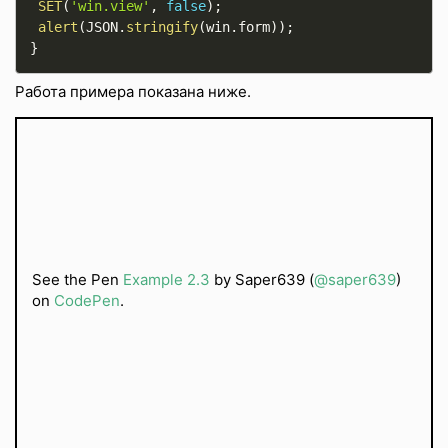
SET
(
'win.view'
,
false
)
;
alert
(
JSON
.
stringify
(
win
.
form
)
)
;
}
Работа примера показана ниже.
See the Pen
Example 2.3
by Saper639 (
@saper639
)
on
CodePen
.