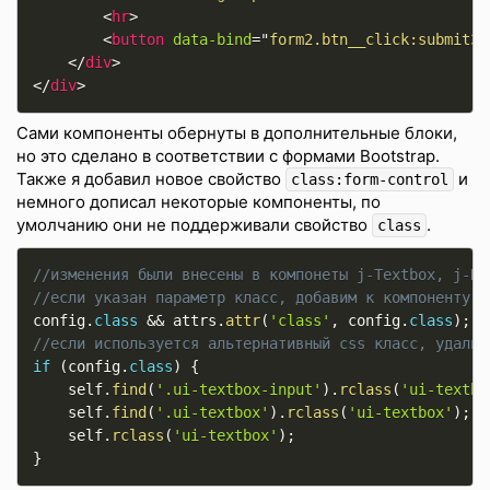
<
hr
>
<
button
data-bind
=
"
form2.btn__click:submit3
"
</
div
>
</
div
>
Сами компоненты обернуты в дополнительные блоки,
но это сделано в соответствии с формами Bootstrap.
Также я добавил новое свойство
и
class:form-control
немного дописал некоторые компоненты, по
умолчанию они не поддерживали свойство
.
class
//изменения были внесены в компонеты j-Textbox, j-Dr
//если указан параметр класс, добавим к компоненту п
config
.
class
&&
 attrs
.
attr
(
'class'
,
 config
.
class
)
;
//если используется альтернативный css класс, удалим
if
(
config
.
class
)
{
    self
.
find
(
'.ui-textbox-input'
)
.
rclass
(
'ui-textbo
    self
.
find
(
'.ui-textbox'
)
.
rclass
(
'ui-textbox'
)
;
    self
.
rclass
(
'ui-textbox'
)
;
}