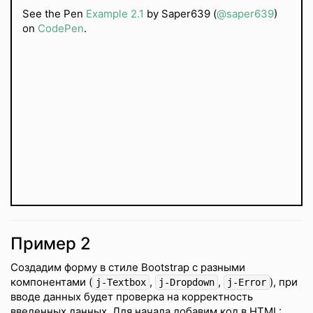
See the Pen
Example 2.1
by Saper639 (
@saper639
)
on
CodePen
.
Пример 2
Создадим форму в стиле Bootstrap с разными
компонентами (
,
,
), при
j-Textbox
j-Dropdown
j-Error
вводе данных будет проверка на корректность
введенных данных. Для начала добавим код в HTML: